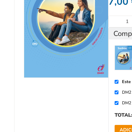
7,00
Compr
Este
DM2 
DM2 
TOTAL
ADIC