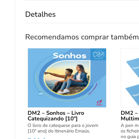
Detalhes
Recomendamos comprar também
DM2 – Sonhos – Livro
DM2 – 
Catequizando [10º]
Multim
O livro de catequese para o jovem
A pen mu
[10º ano] do Itinenário Emaús.
os fichei
no guia 