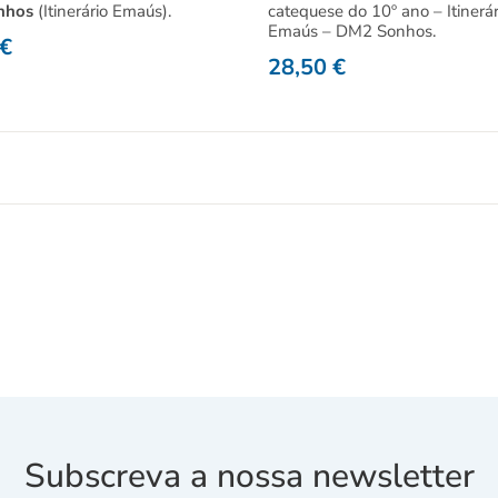
nhos
(Itinerário Emaús).
catequese do 10º ano – Itinerár
Emaús – DM2 Sonhos.
€
28,50
€
Subscreva a nossa newsletter