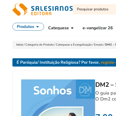
Produtos
Catequese
e-vangelizar 26
Início
/
Categoria de Produto
/
Catequese e Evangelização
/
Emaús
/
DM2 – S
É Paróquia/ Instituição Religiosa? Por favor,
registe
DM2 – 
O guia pa
O Dm2 co