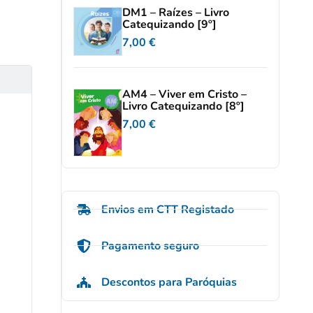
DM1 – Raízes – Livro
Catequizando [9º]
7,00
€
AM4 – Viver em Cristo –
Livro Catequizando [8º]
7,00
€
Envios em CTT Registado
Pagamento seguro
Descontos para Paróquias