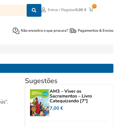
0
0,00
€
Entrar / Registar
Não encontra o que procura?
Pagamentos & Envios
Sugestões
AM3 – Viver os
Sacramentos – Livro
Catequizando [7º]
ús”.
7,00
€