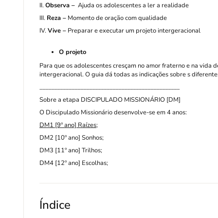
II.
Observa –
Ajuda os adolescentes a ler a realidade
III.
Reza –
Momento de oração com qualidade
IV.
Vive –
Preparar e executar um projeto intergeracional
O projeto
Para que os adolescentes cresçam no amor fraterno e na vida de
intergeracional. O guia dá todas as indicações sobre s diferent
________________________________________________
Sobre a etapa DISCIPULADO MISSIONÁRIO [DM]
O Discipulado Missionário desenvolve-se em 4 anos:
DM1 [9º ano] Raízes
;
DM2 [10º ano] Sonhos;
DM3 [11º ano] Trilhos;
DM4 [12º ano] Escolhas;
Índice