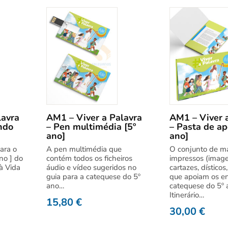
lavra
AM1 – Viver a Palavra
AM1 – Viver 
ndo
– Pen multimédia [5º
– Pasta de ap
ano]
ano]
ara o
A pen multimédia que
O conjunto de ma
no ] do
contém todos os ficheiros
impressos (image
 à Vida
áudio e vídeo sugeridos no
cartazes, dísticos
guia para a catequese do 5º
que apoiam os e
ano…
catequese do 5º 
Itinerário…
15,80
€
30,00
€