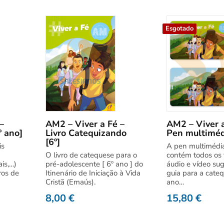
Esgotado
–
AM2 – Viver a Fé –
AM2 – Viver a
º ano]
Livro Catequizando
Pen multimédi
[6º]
is
A pen multimédi
O livro de catequese para o
contém todos os f
ais,…)
pré-adolescente [ 6º ano ] do
áudio e vídeo su
ros de
Itinenário de Iniciação à Vida
guia para a cate
Cristã (Emaús).
ano…
8,00
€
15,80
€