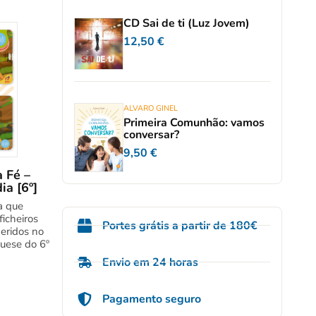
CD Sai de ti (Luz Jovem)
12,50
€
ALVARO GINEL
Primeira Comunhão: vamos
conversar?
9,50
€
 Fé –
a [6º]
a que
icheiros
Portes grátis a partir de 180€
geridos no
quese do 6º
Envio em 24 horas
Pagamento seguro