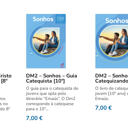
risto
DM2 – Sonhos – Guia
DM2 – Sonhos
[8º
Catequista [10º]
Catequizando
O guia para o catequista de
O livro de catequ
jovens que opta pelo
jovem [10º ano] d
ros
itinerário “Emaús”. O Dm2
Emaús.
s no
corresponde à catequese
7,00
€
 do 8º
para o 10º…
7,00
€