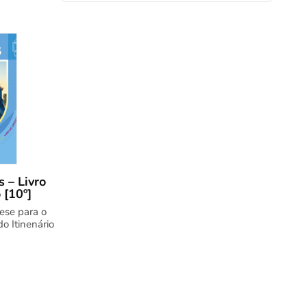
 – Livro
 [10º]
ese para o
o Itinenário