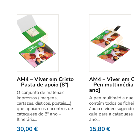
AM4 – Viver em Cristo
AM4 – Viver em C
– Pasta de apoio [8º]
– Pen multimédia 
ano]
O conjunto de materiais
impressos (imagens,
A pen multimédia que
cartazes, dísticos, postais,…)
contém todos os fichei
que apoiam os encontros de
áudio e vídeo sugerido
catequese do 8º ano –
guia para a catequese
Itinerário…
ano…
30,00
€
15,80
€