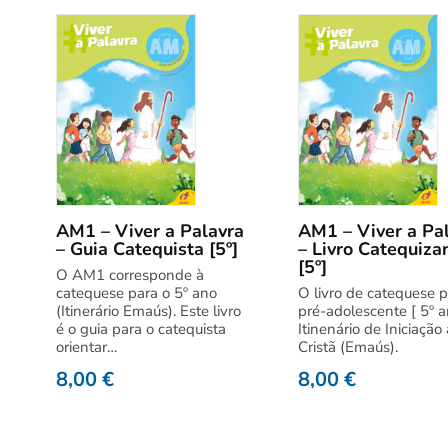
AM1 – Viver a Palavra
AM1 – Viver a Pa
– Guia Catequista [5º]
– Livro Catequiza
[5º]
O AM1 corresponde à
catequese para o 5º ano
O livro de catequese p
(Itinerário Emaús). Este livro
pré-adolescente [ 5º a
é o guia para o catequista
Itinenário de Iniciação
orientar…
Cristã (Emaús).
8,00
€
8,00
€