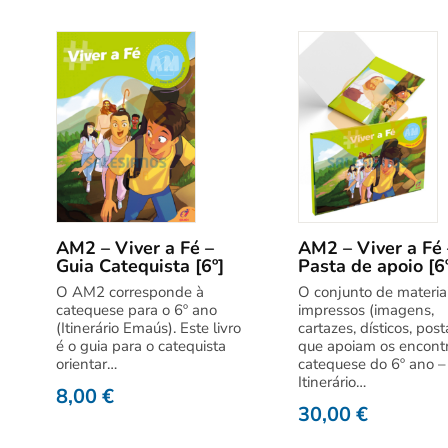
AM2 – Viver a Fé –
AM2 – Viver a Fé 
Guia Catequista [6º]
Pasta de apoio [6
O AM2 corresponde à
O conjunto de materia
catequese para o 6º ano
impressos (imagens,
(Itinerário Emaús). Este livro
cartazes, dísticos, post
é o guia para o catequista
que apoiam os encont
orientar…
catequese do 6º ano –
Itinerário…
8,00
€
30,00
€