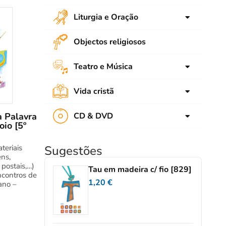
Animação
Bíblia
Liturgia e Oração
Contos e Narrações
Catequese de Adolescentes
Advento
Objectos religiosos
Educar aos Valores
Catequese de Crianças
Natal
Escola
Catequese de Jovens
Teatro e Música
Quaresma
Pedagogia
Catequese de Adultos
Música
Páscoa
Vida cristã
Tempo livre
Formação de Catequistas
Teatro
Tempo comum
Cultura cristã
a Palavra
CD & DVD
Devoção
oio [5º
Espiritualidade
CD audio
Eucaristia
Propostas pastorais
teriais
Sugestões
DVD
Sacramentos
ns,
, postais,…)
Tau em madeira c/ fio [829]
Maria e santos
ncontros de
1,20
€
ano –