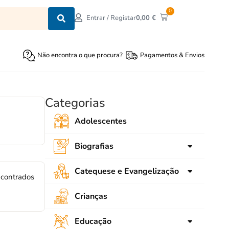
0
0,00
€
Entrar / Registar
Não encontra o que procura?
Pagamentos & Envios
Categorias
Adolescentes
Biografias
para crianças
Catequese e Evangelização
ncontrados
para Jovens
Ligações
Crianças
Adultos
SNEC
Educação
Emaús