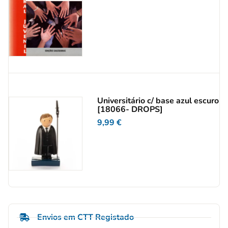
Universitário c/ base azul escuro
[18066- DROPS]
9,99
€
Envios em CTT Registado