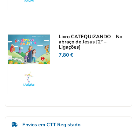
Livro CATEQUIZANDO – No
abraço de Jesus [2º –
Ligações]
7,80
€
Envios em CTT Registado