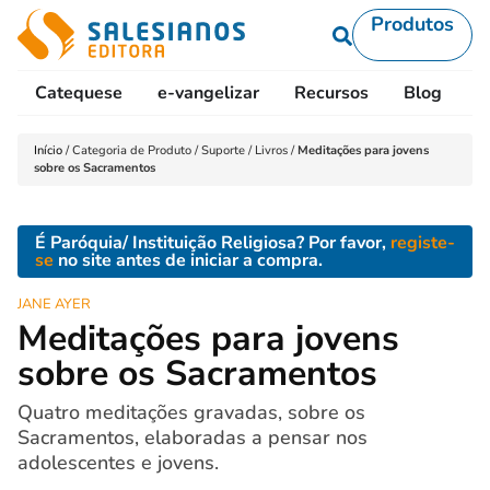
Produtos
Catequese
e-vangelizar
Recursos
Blog
L
Início
/
Categoria de Produto
/
Suporte
/
Livros
/
Meditações para jovens
sobre os Sacramentos
É Paróquia/ Instituição Religiosa? Por favor,
registe-
se
no site antes de iniciar a compra.
JANE AYER
Meditações para jovens
sobre os Sacramentos
Quatro meditações gravadas, sobre os
Sacramentos, elaboradas a pensar nos
adolescentes e jovens.