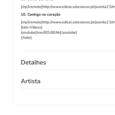
{mp3remote}http://www.edisal.salesianos.pt/joomla2.5
10. Contigo no coração
{mp3remote}http://www.edisal.salesianos.pt/joomla2.5
{tab=Vídeos}
{youtube}tvwJ8Dz8EAk{/youtube}
{/tabs}
Detalhes
Artista