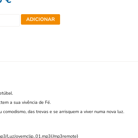
ADICIONAR
etúbal.
tem a sua vivência de Fé.
u comodismo, das trevas e se arrisquem a viver numa nova luz.
/mp3/LuzJovemclip_01.mp3{/mp3remote}