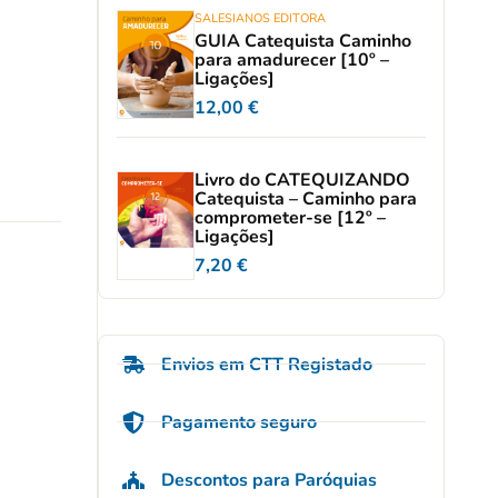
SALESIANOS EDITORA
GUIA Catequista Caminho
para amadurecer [10º –
Ligações]
12,00
€
Livro do CATEQUIZANDO
Catequista – Caminho para
comprometer-se [12º –
Ligações]
7,20
€
Envios em CTT Registado
Pagamento seguro
Descontos para Paróquias