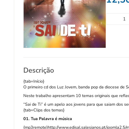
Descrição
{tab=Início}
O primeiro cd dos Luz Jovem, banda pop da diocese de S
Neste trabalho apresentam 10 temas originais que reflec
“Sai de Ti” é um apelo aos jovens para que saiam dos se
{tab=Clips dos temas}
01. Tua Palavra é música
{mp3remote}http://www.edisal.salesianos.pt/joomla2.5