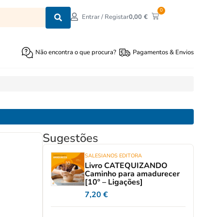
0
0,00
€
Entrar / Registar
Não encontra o que procura?
Pagamentos & Envios
Sugestões
SALESIANOS EDITORA
Livro CATEQUIZANDO
Caminho para amadurecer
[10º – Ligações]
7,20
€