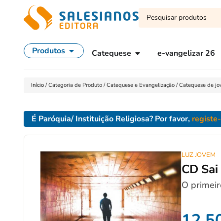
Produtos
Catequese
e-vangelizar 26
Início
/
Categoria de Produto
/
Catequese e Evangelização
/
Catequese de jo
É Paróquia/ Instituição Religiosa? Por favor,
registe
LUZ JOVEM
CD Sai 
O primeir
12,5