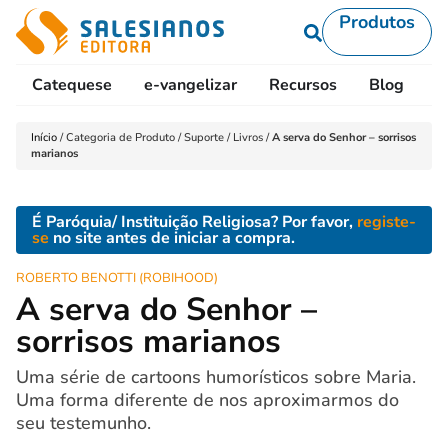
Produtos
Catequese
e-vangelizar
Recursos
Blog
L
Início
/
Categoria de Produto
/
Suporte
/
Livros
/
A serva do Senhor – sorrisos
marianos
É Paróquia/ Instituição Religiosa? Por favor,
registe-
se
no site antes de iniciar a compra.
ROBERTO BENOTTI (ROBIHOOD)
A serva do Senhor –
sorrisos marianos
Uma série de cartoons humorísticos sobre Maria.
Uma forma diferente de nos aproximarmos do
seu testemunho.