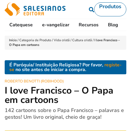
Produtos
Catequese
e-vangelizar
Recursos
Blog
L
Início
/
Categoria de Produto
/
Vida cristã
/
Cultura cristã
/
I love Francisco –
O Papa em cartoons
É Paróquia/ Instituição Religiosa? Por favor,
registe-
se
no site antes de iniciar a compra.
ROBERTO BENOTTI (ROBIHOOD)
I love Francisco – O Papa
em cartoons
142 cartoons sobre o Papa Francisco – palavras e
gestos! Um livro original, cheio de graça!