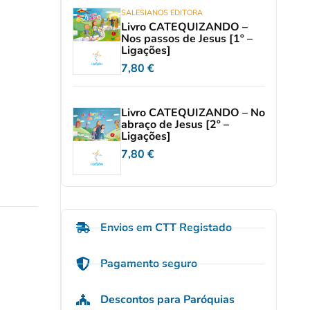
SALESIANOS EDITORA
Livro CATEQUIZANDO –
Nos passos de Jesus [1º –
Ligações]
7,80
€
Livro CATEQUIZANDO – No
abraço de Jesus [2º –
Ligações]
7,80
€
Envios em CTT Registado
Pagamento seguro
Descontos para Paróquias