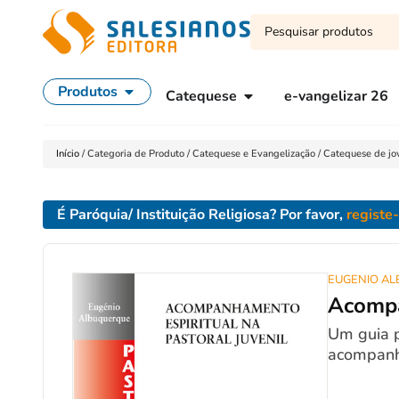
Produtos
Catequese
e-vangelizar 26
Início
/
Categoria de Produto
/
Catequese e Evangelização
/
Catequese de jo
É Paróquia/ Instituição Religiosa? Por favor,
registe
EUGENIO A
Acompa
Um guia p
acompanh