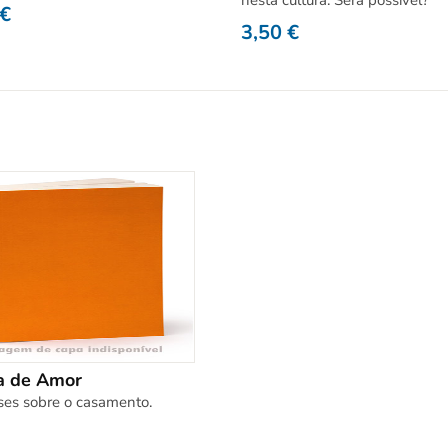
nesta cultura. Será possível?
€
3,50
€
a de Amor
es sobre o casamento.