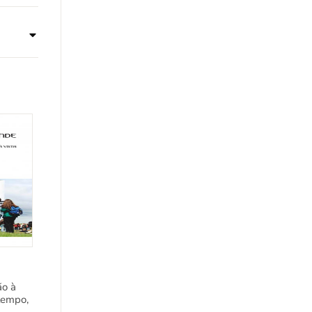
ão à
 tempo,