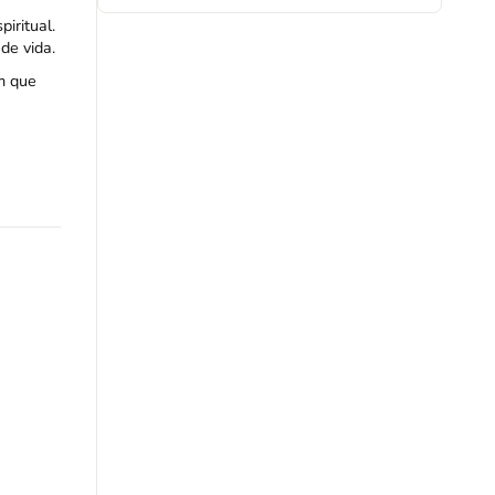
iritual.
de vida.
m que