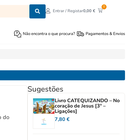
0
0,00
€
Entrar / Registar
Não encontra o que procura?
Pagamentos & Envios
Sugestões
Livro CATEQUIZANDO – No
l
coração de Jesus [3º –
Ligações]
o do
7,80
€