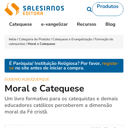
Produtos
Catequese
e-vangelizar
Recursos
Blog
L
Início
/
Categoria de Produto
/
Catequese e Evangelização
/
Formação de
catequistas
/
Moral e Catequese
É Paróquia/ Instituição Religiosa? Por favor,
registe-
se
no site antes de iniciar a compra.
EUGENIO ALBUQUERQUE
Moral e Catequese
Um livro formativo para os catequistas e demais
educadores católicos perceberem a dimensão
moral da Fé cristã.