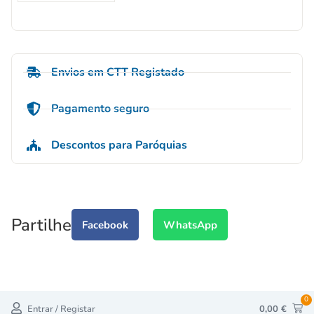
Envios em CTT Registado
Pagamento seguro
Descontos para Paróquias
Partilhe
Facebook
WhatsApp
0
Entrar / Registar
0,00
€