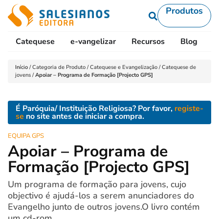
Produtos
Catequese
e-vangelizar
Recursos
Blog
L
Início
/
Categoria de Produto
/
Catequese e Evangelização
/
Catequese de
jovens
/
Apoiar – Programa de Formação [Projecto GPS]
É Paróquia/ Instituição Religiosa? Por favor,
registe-
se
no site antes de iniciar a compra.
EQUIPA GPS
Apoiar – Programa de
Formação [Projecto GPS]
Um programa de formação para jovens, cujo
objectivo é ajudá-los a serem anunciadores do
Evangelho junto de outros jovens.O livro contém
um cd-rom.