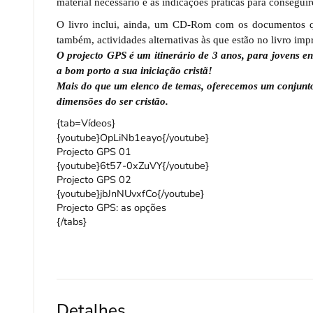
material necessário e as indicações práticas para consegui
O livro inclui, ainda, um CD-Rom com os documentos qu
também, actividades alternativas às que estão no livro im
O projecto GPS é um itinerário de 3 anos, para jovens en
a bom porto a sua iniciação cristã!
Mais do que um elenco de temas, oferecemos um conjunto
dimensões do ser cristão.
{tab=Vídeos}
{youtube}OpLiNb1eayo{/youtube}
Projecto GPS 01
{youtube}6t57-0xZuVY{/youtube}
Projecto GPS 02
{youtube}jbJnNUvxfCo{/youtube}
Projecto GPS: as opções
{/tabs}
Detalhes