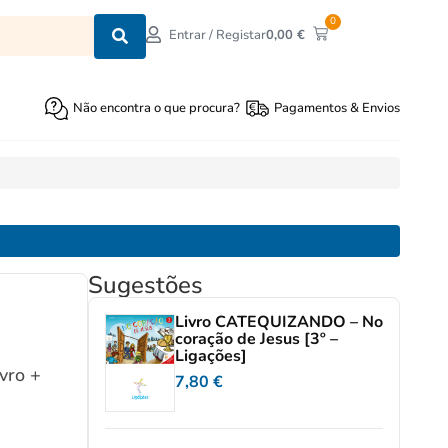
0
0,00
€
Entrar / Registar
Não encontra o que procura?
Pagamentos & Envios
Sugestões
Livro CATEQUIZANDO – No
coração de Jesus [3º –
Ligações]
ivro +
7,80
€