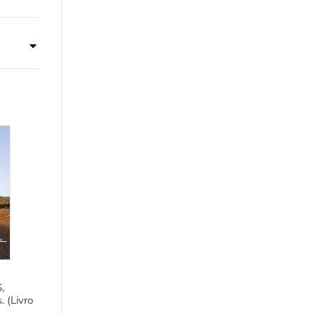
,
. (Livro