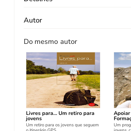
Autor
Do mesmo
autor
Livres para… Um retiro para
Apoiar
jovens
Formaç
Um retiro para os jovens que seguem
Um prog
o itinerário GPS.
jovens, c