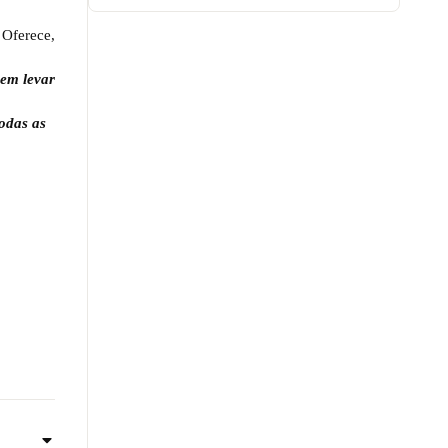
 Oferece,
rem levar
odas as