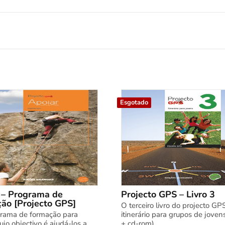
Esgotado
 – Programa de
Projecto GPS – Livro 3
ão [Projecto GPS]
O terceiro livro do projecto GPS
rama de formação para
itinerário para grupos de jovens
ujo objectivo é ajudá-los a
+ cd-rom)