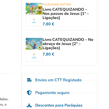
SALESIANOS EDITORA
Livro CATEQUIZANDO –
Nos passos de Jesus [1º –
Ligações]
7,80
€
Livro CATEQUIZANDO – No
abraço de Jesus [2º –
Ligações]
7,80
€
Envios em CTT Registado
Pagamento seguro
dulos.
es, o
Descontos para Paróquias