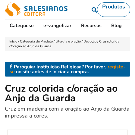
Produtos
Catequese
e-vangelizar
Recursos
Blog
L
Início
/
Categoria de Produto
/
Liturgia e oração
/
Devoção
/
Cruz colorida
c/oração ao Anjo da Guarda
É Paróquia/ Instituição Religiosa? Por favor,
registe-
se
no site antes de iniciar a compra.
Cruz colorida c/oração ao
Anjo da Guarda
Cruz em madeira com a oração ao Anjo da Guarda
impressa a cores.