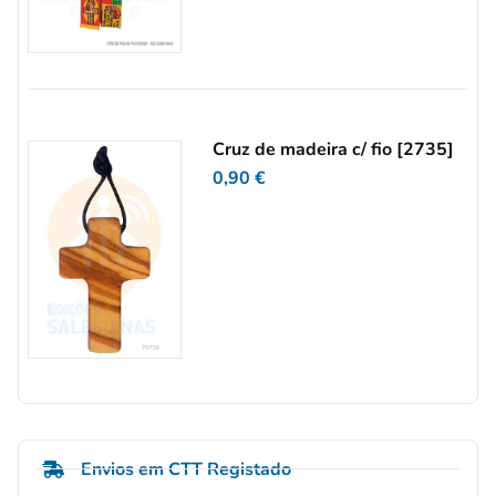
Cruz de madeira c/ fio [2735]
0,90
€
Envios em CTT Registado