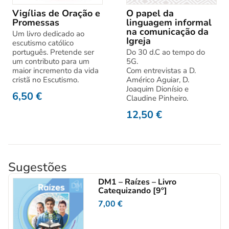
Vigílias de Oração e
O papel da
Promessas
linguagem informal
na comunicação da
Um livro dedicado ao
Igreja
escutismo católico
português. Pretende ser
Do 30 d.C ao tempo do
um contributo para um
5G.
maior incremento da vida
Com entrevistas a D.
cristã no Escutismo.
Américo Aguiar, D.
Joaquim Dionísio e
6,50
€
Claudine Pinheiro.
12,50
€
Sugestões
DM1 – Raízes – Livro
Catequizando [9º]
7,00
€