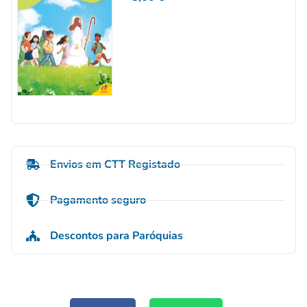
Envios em CTT Registado
Pagamento seguro
Descontos para Paróquias