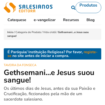
Produtos
Catequese
e-vangelizar
Recursos
Blog
L
Início
/
Categoria de Produto
/
Vida cristã
/
Gethsemani…e Jesus suou
sangue!
É Paróquia/ Instituição Religiosa? Por favor,
registe-
se
no site antes de iniciar a compra.
TAVEIRA DA FONSECA
Gethsemani…e Jesus suou
sangue!
Os últimos dias de Jesus, antes da sua Paixão e
Crucificação, ficcionados pela mão de um
sacerdote salesiano.