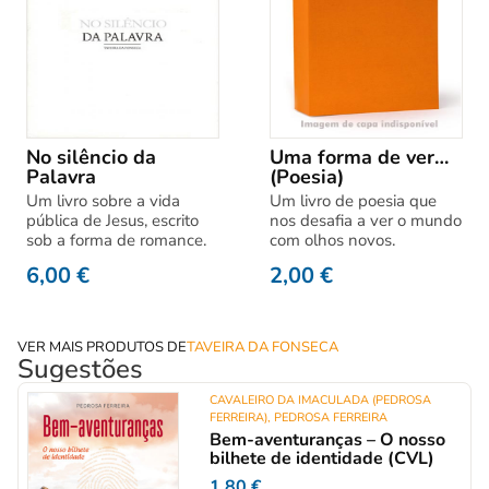
No silêncio da
Uma forma de ver…
Palavra
(Poesia)
Um livro sobre a vida
Um livro de poesia que
pública de Jesus, escrito
nos desafia a ver o mundo
sob a forma de romance.
com olhos novos.
6,00
€
2,00
€
VER MAIS PRODUTOS DE
TAVEIRA DA FONSECA
Sugestões
CAVALEIRO DA IMACULADA (PEDROSA
FERREIRA)
,
PEDROSA FERREIRA
Bem-aventuranças – O nosso
bilhete de identidade (CVL)
1,80
€