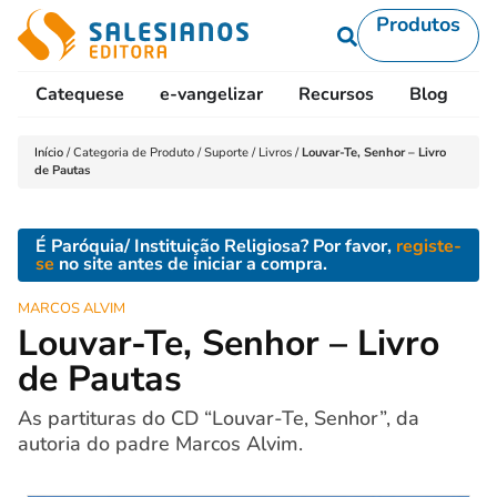
Produtos
Catequese
e-vangelizar
Recursos
Blog
L
Início
/
Categoria de Produto
/
Suporte
/
Livros
/
Louvar-Te, Senhor – Livro
de Pautas
É Paróquia/ Instituição Religiosa? Por favor,
registe-
se
no site antes de iniciar a compra.
MARCOS ALVIM
Louvar-Te, Senhor – Livro
de Pautas
As partituras do CD “Louvar-Te, Senhor”, da
autoria do padre Marcos Alvim.