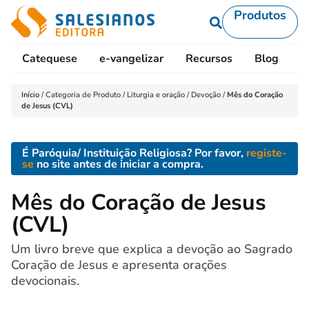
Produtos
Catequese
e-vangelizar
Recursos
Blog
L
Início
/
Categoria de Produto
/
Liturgia e oração
/
Devoção
/
Mês do Coração
de Jesus (CVL)
É Paróquia/ Instituição Religiosa? Por favor,
registe-
se
no site antes de iniciar a compra.
Mês do Coração de Jesus
(CVL)
Um livro breve que explica a devoção ao Sagrado
Coração de Jesus e apresenta orações
devocionais.