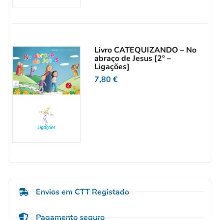
Livro CATEQUIZANDO – No
abraço de Jesus [2º –
Ligações]
7,80
€
Envios em CTT Registado
Pagamento seguro