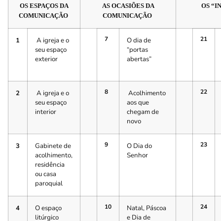
OS ESPAÇOS DA
AS OCASIÕES DA
OS “
COMUNICAÇÃO
COMUNICAÇÃO
7
21
1
A igreja e o
O dia de
seu espaço
“portas
exterior
abertas”
8
22
2
A igreja e o
Acolhimento
seu espaço
aos que
interior
chegam de
novo
9
23
3
Gabinete de
O Dia do
acolhimento,
Senhor
residência
ou casa
paroquial
10
24
4
O espaço
Natal, Páscoa
litúrgico
e Dia de