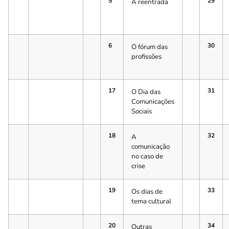
5
29
A reentrada
6
30
O fórum das
profissões
17
31
O Dia das
Comunicações
Sociais
18
32
A
comunicação
no caso de
crise
19
33
Os dias de
tema cultural
20
34
Outras