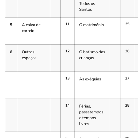
Todos os
Santos
11
25
5
A caixa de
O matrimónio
correio
12
26
6
Outros
O batismo das
espaços
crianças
13
27
As exéquias
14
28
Férias,
passatempos
e tempos
livres