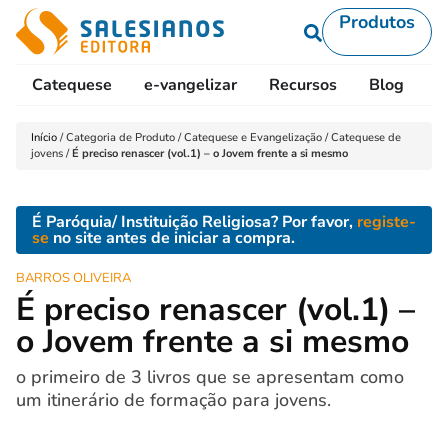
Produtos
Catequese
e-vangelizar
Recursos
Blog
L
Início
/
Categoria de Produto
/
Catequese e Evangelização
/
Catequese de
jovens
/
É preciso renascer (vol.1) – o Jovem frente a si mesmo
É Paróquia/ Instituição Religiosa? Por favor,
registe-
se
no site antes de iniciar a compra.
BARROS OLIVEIRA
É preciso renascer (vol.1) –
o Jovem frente a si mesmo
o primeiro de 3 livros que se apresentam como
um itinerário de formação para jovens.