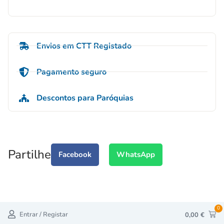
Envios em CTT Registado
Pagamento seguro
Descontos para Paróquias
Partilhe
Facebook
WhatsApp
0
Entrar / Registar
0,00
€