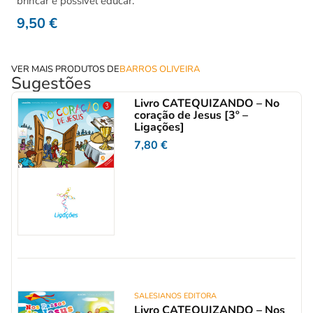
brincar é possível educar.
9,50
€
VER MAIS PRODUTOS DE
BARROS OLIVEIRA
Sugestões
Livro CATEQUIZANDO – No
coração de Jesus [3º –
Ligações]
7,80
€
SALESIANOS EDITORA
Livro CATEQUIZANDO – Nos