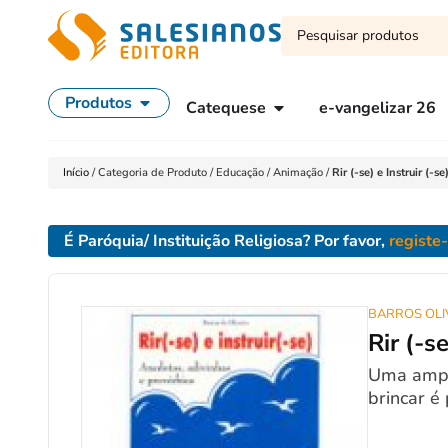
Produtos
Catequese
e-vangelizar 26
Início
/
Categoria de Produto
/
Educação
/
Animação
/
Rir (-se) e Instruir (
É Paróquia/ Instituição Religiosa? Por favor,
registe
BARROS OLI
Rir (-s
Uma ampla
brincar é