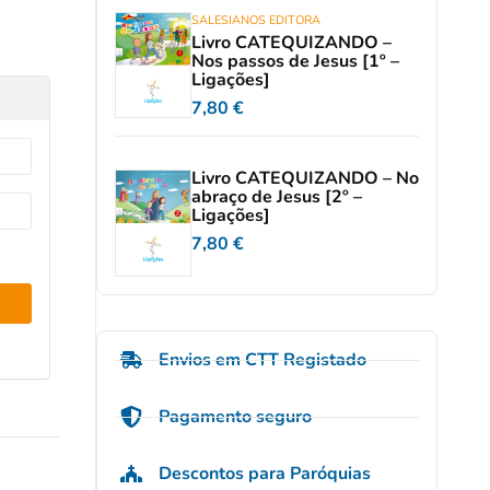
SALESIANOS EDITORA
Livro CATEQUIZANDO –
Nos passos de Jesus [1º –
Ligações]
7,80
€
Livro CATEQUIZANDO – No
abraço de Jesus [2º –
Ligações]
7,80
€
Envios em CTT Registado
Pagamento seguro
Descontos para Paróquias