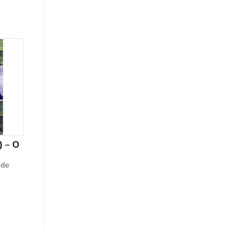
) – O
 de