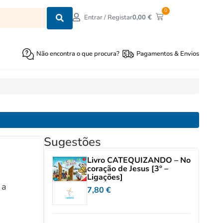
0
0,00
€
Entrar / Registar
Não encontra o que procura?
Pagamentos & Envios
Sugestões
Livro CATEQUIZANDO – No
coração de Jesus [3º –
Ligações]
 a
7,80
€