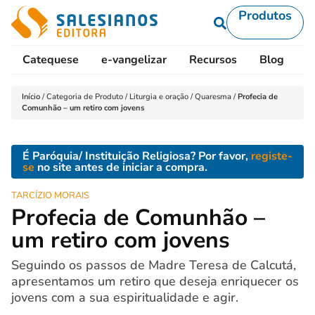
Produtos
Catequese
e-vangelizar
Recursos
Blog
L
Início
/
Categoria de Produto
/
Liturgia e oração
/
Quaresma
/
Profecia de
Comunhão – um retiro com jovens
É Paróquia/ Instituição Religiosa? Por favor,
registe-
se
no site antes de iniciar a compra.
TARCÍZIO MORAIS
Profecia de Comunhão –
um retiro com jovens
Seguindo os passos de Madre Teresa de Calcutá,
apresentamos um retiro que deseja enriquecer os
jovens com a sua espiritualidade e agir.