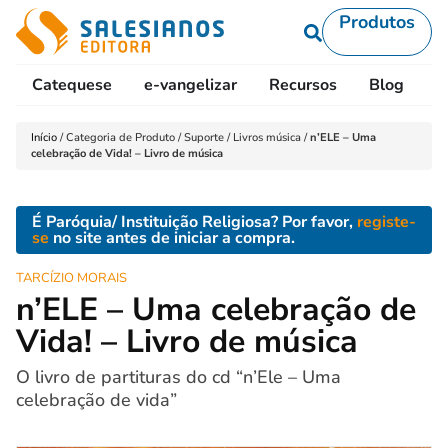
Produtos
Catequese
e-vangelizar
Recursos
Blog
L
Início
/
Categoria de Produto
/
Suporte
/
Livros música
/
n’ELE – Uma
celebração de Vida! – Livro de música
É Paróquia/ Instituição Religiosa? Por favor,
registe-
se
no site antes de iniciar a compra.
TARCÍZIO MORAIS
n’ELE – Uma celebração de
Vida! – Livro de música
O livro de partituras do cd “n’Ele – Uma
celebração de vida”