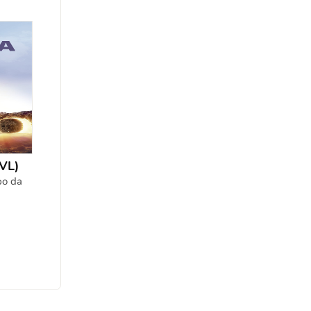
VL)
po da