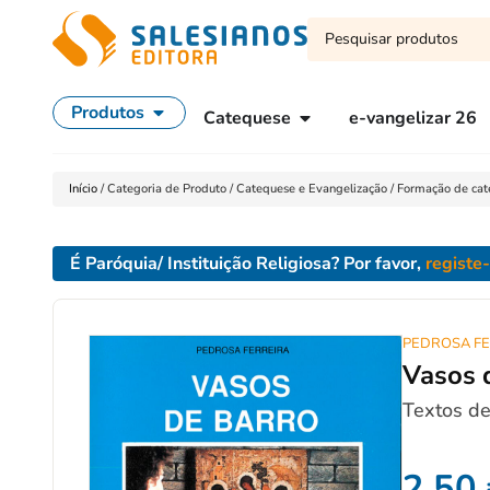
Produtos
Catequese
e-vangelizar 26
Início
/
Categoria de Produto
/
Catequese e Evangelização
/
Formação de cat
É Paróquia/ Instituição Religiosa? Por favor,
registe
PEDROSA FE
Vasos 
Textos de
2,50