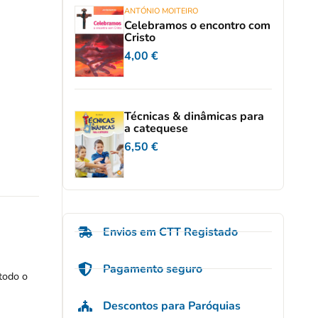
ANTÓNIO MOITEIRO
Celebramos o encontro com
Cristo
4,00
€
Técnicas & dinâmicas para
a catequese
6,50
€
Envios em CTT Registado
Pagamento seguro
todo o
Descontos para Paróquias