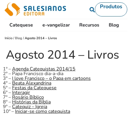
Produtos
Catequese
e-vangelizar
Recursos
Blog
L
Início
/
Blog
/
Agosto 2014 – Livros
Agosto 2014 – Livros
1º –
Agenda Catequistas 2014/15
2º – Papa Francisco dia-a-dia
3º –
I love Francisco – o Papa em cartoons
4º –
Beata Alexandrina
5º –
Festas da Catequese
6º –
Interagir
7º –
Rosário Bíblico
8º –
Histórias da Bíblia
9º –
Catequiz – Igreja
10º –
Iniciar-se como catequista