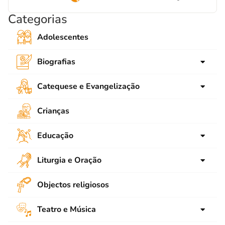
1
Categorias
Adolescentes
Biografias
para crianças
Catequese e Evangelização
para Jovens
Ligações
Crianças
Adultos
SNEC
Educação
Emaús
Animação
Bíblia
Liturgia e Oração
Contos e Narrações
Catequese de Adolescentes
Advento
Objectos religiosos
Educar aos Valores
Catequese de Crianças
Natal
Escola
Catequese de Jovens
Teatro e Música
Quaresma
Pedagogia
Catequese de Adultos