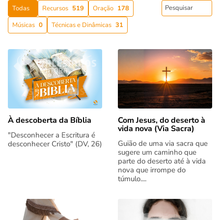
Todas
Recursos
519
Oração
178
Músicas
0
Técnicas e Dinâmicas
31
Com Jesus, do deserto à
À descoberta da Bíblia
vida nova (Via Sacra)
"Desconhecer a Escritura é
Guião de uma via sacra que
desconhecer Cristo" (DV, 26)
sugere um caminho que
parte do deserto até à vida
nova que irrompe do
túmulo....