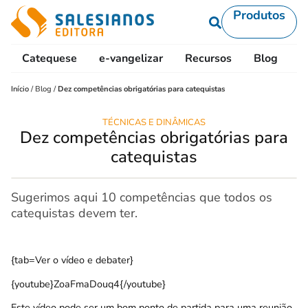
Produtos
Catequese
e-vangelizar
Recursos
Blog
L
Início
/
Blog
/
Dez competências obrigatórias para catequistas
TÉCNICAS E DINÂMICAS
Dez competências obrigatórias para
catequistas
Sugerimos aqui 10 competências que todos os
catequistas devem ter.
{tab=Ver o vídeo e debater}
{youtube}ZoaFmaDouq4{/youtube}
Este vídeo pode ser um bom ponto de partida para uma reunião