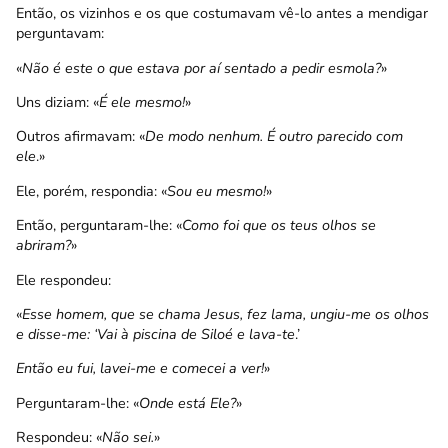
Então, os vizinhos e os que costumavam vê-lo antes a mendigar
perguntavam:
«
Não é este o que estava por aí sentado a pedir esmola?
»
Uns diziam: «
É ele mesmo!
»
Outros afirmavam: «
De modo nenhum. É outro parecido com
ele
.»
Ele, porém, respondia: «
Sou eu mesmo!
»
Então, perguntaram-lhe: «
Como foi que os teus olhos se
abriram?
»
Ele respondeu:
«
Esse homem, que se chama Jesus, fez lama, ungiu-me os olhos
e disse-me: ‘Vai à piscina de Siloé e lava-te
.’
Então eu fui, lavei-me e comecei a ver!
»
Perguntaram-lhe: «
Onde está Ele?
»
Respondeu: «
Não sei.
»