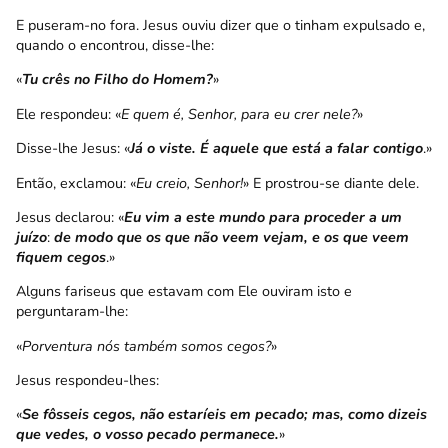
E puseram-no fora. Jesus ouviu dizer que o tinham expulsado e,
quando o encontrou, disse-lhe:
«
Tu crês no Filho do Homem?
»
Ele respondeu: «
E quem é, Senhor, para eu crer nele?
»
Disse-lhe Jesus: «
Já o viste. É aquele que está a falar contigo
.»
Então, exclamou: «
Eu creio, Senhor!
» E prostrou-se diante dele.
Jesus declarou: «
Eu vim a este mundo para proceder a um
juízo
:
de modo que os que não veem vejam, e os que veem
fiquem cegos
.»
Alguns fariseus que estavam com Ele ouviram isto e
perguntaram-lhe:
«
Porventura nós também somos cegos?
»
Jesus respondeu-lhes:
«
Se fôsseis cegos, não estaríeis em pecado; mas, como dizeis
que vedes, o vosso pecado permanece.
»