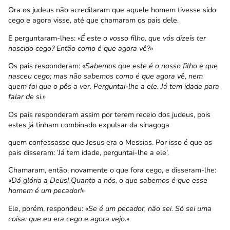
Ora os judeus não acreditaram que aquele homem tivesse sido
cego e agora visse, até que chamaram os pais dele.
E perguntaram-lhes: «
É este o vosso filho, que vós dizeis ter
nascido cego? Então como é que agora vê?
»
Os pais responderam: «
Sabemos que este é o nosso filho e que
nasceu cego; mas não sabemos como é que agora vê, nem
quem foi que o pôs a ver. Perguntai-lhe a ele. Já tem idade para
falar de si
.»
Os pais responderam assim por terem receio dos judeus, pois
estes já tinham combinado expulsar da sinagoga
quem confessasse que Jesus era o Messias. Por isso é que os
pais disseram: ‘Já tem idade, perguntai-lhe a ele’.
Chamaram, então, novamente o que fora cego, e disseram-lhe:
«
Dá glória a Deus! Quanto a nós, o que sabemos é que esse
homem é um pecador!
»
Ele, porém, respondeu: «
Se é um pecador, não sei. Só sei uma
coisa: que eu era cego e agora vejo
.»