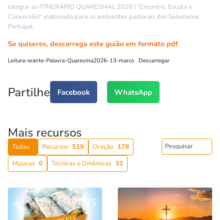
integra-se ITINERÁRIO QUARESMAL 2026 | “Encontro, Escuta e
Conversão!” elaborada para os ambientes pastorais dos Salesianos
Portugal.
Se quiseres, descarrega este guião em formato pdf
Leitura-orante-Palavra-Quaresma2026-13-marco
Descarregar
Partilhe
Facebook
WhatsApp
Mais recursos
Todas
Recursos
519
Oração
178
Músicas
0
Técnicas e Dinâmicas
31