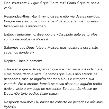
Eles insistiram: «
O que é que Ele te fez? Como é que te pôs a
ver?
»
Respondeu-lhes: «
Eu já vo-lo disse, e não me destes ouvidos.
Porque desejais ouvi-lo outra vez? Será que também quereis
fazer-vos seus discípulos?
»
Então, injuriaram-no, dizendo-lhe: «
Discípulo dele és tu! Nós
somos discípulos de Moisés!
Sabemos que Deus falou a Moisés; mas, quanto a esse, não
sabemos donde é!
»
Replicou-lhes o homem:
«
Ora isso é que é de espantar: que vós não saibais donde Ele é,
e me tenha dado a vista! Sabemos que Deus não atende os
pecadores, mas se alguém honrar a Deus e cumprir a sua
vontade, Ele o atende. Jamais se ouviu dizer que alguém tenha
dado a vista a um cego de nascença. Se este não viesse de
Deus, não teria podido fazer nada.
»
Responderam-lhe: «
Tu nasceste coberto de pecados e dás-nos
lições?
»