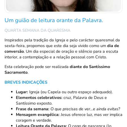
Um guião de leitura orante da Palavra.
QUARTA SEMANA DA QUARESMA
Inspirados pela tradição da Igreja e pelo carácter quaresmal da
sexta-feira, propomos que este dia seja vivido como um
dia de
conversão
. Um dia especial de oração e silêncio para a escuta
interior, a contemplação e a relação pessoal com Cristo.
Esta celebração pode ser realizada
diante do Santíssimo
Sacramento
.
BREVES INDICAÇÕES
Lugar:
Igreja (ou Capela ou outro espaço adequado).
Elementos celebrativos:
cruz, Palavra de Deus e
Santíssimo exposto.
Frase da semana:
O que precisas de ver…e ainda evitas?
Mensagem evangélica:
Jesus oferece luz, mas ver implica
coragem e verdade.
Leitura Orante da Palavra:
O cego de nascença (Jo