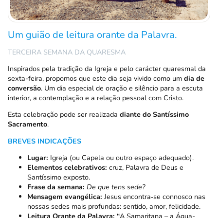
Um guião de leitura orante da Palavra.
TERCEIRA SEMANA DA QUARESMA
Inspirados pela tradição da Igreja e pelo carácter quaresmal da
sexta-feira, propomos que este dia seja vivido como um
dia de
conversão
. Um dia especial de oração e silêncio para a escuta
interior, a contemplação e a relação pessoal com Cristo.
Esta celebração pode ser realizada
diante do Santíssimo
Sacramento
.
BREVES INDICAÇÕES
Lugar:
Igreja (ou Capela ou outro espaço adequado).
Elementos celebrativos:
cruz, Palavra de Deus e
Santíssimo exposto.
Frase da semana:
De que tens sede?
Mensagem evangélica:
Jesus encontra‑se connosco nas
nossas sedes mais profundas: sentido, amor, felicidade.
Leitura Orante da Palavra: “
A Samaritana – a Água-