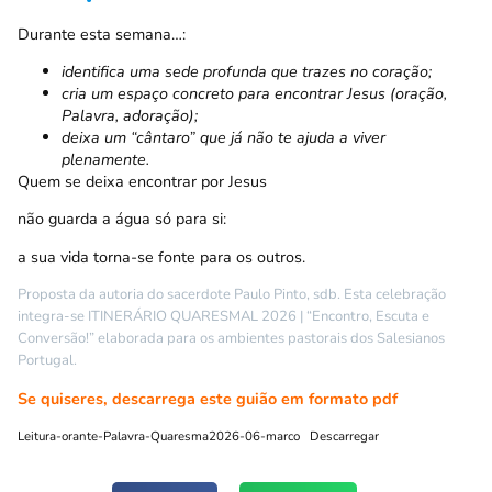
Durante esta semana…:
identifica uma sede profunda que trazes no coração;
cria um espaço concreto para encontrar Jesus (oração,
Palavra, adoração);
deixa um “cântaro” que já não te ajuda a viver
plenamente.
Quem se deixa encontrar por Jesus
não guarda a água só para si:
a sua vida torna-se fonte para os outros.
Proposta da autoria do sacerdote Paulo Pinto, sdb. Esta celebração
integra-se ITINERÁRIO QUARESMAL 2026 | “Encontro, Escuta e
Conversão!” elaborada para os ambientes pastorais dos Salesianos
Portugal.
Se quiseres, descarrega este guião em formato pdf
Leitura-orante-Palavra-Quaresma2026-06-marco
Descarregar