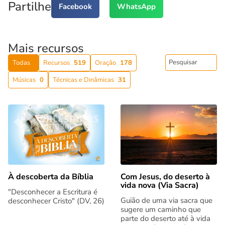
Partilhe
Facebook
WhatsApp
Mais recursos
Todas
Recursos
519
Oração
178
Músicas
0
Técnicas e Dinâmicas
31
Com Jesus, do deserto à
À descoberta da Bíblia
vida nova (Via Sacra)
"Desconhecer a Escritura é
Guião de uma via sacra que
desconhecer Cristo" (DV, 26)
sugere um caminho que
parte do deserto até à vida