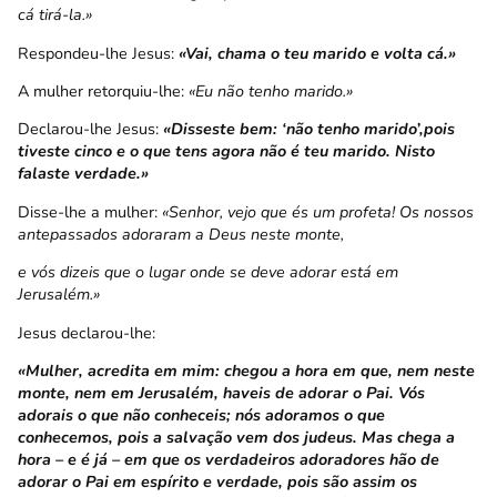
cá tirá-la.»
Respondeu-lhe Jesus:
«Vai, chama o teu marido e volta cá.»
A mulher retorquiu-lhe:
«Eu não tenho marido.»
Declarou-lhe Jesus:
«Disseste bem: ‘não tenho marido’,pois
tiveste cinco e o que tens agora não é teu marido. Nisto
falaste verdade.»
Disse-lhe a mulher:
«Senhor, vejo que és um profeta! Os nossos
antepassados adoraram a Deus neste monte,
e vós dizeis que o lugar onde se deve adorar está em
Jerusalém.»
Jesus declarou-lhe:
«Mulher, acredita em mim: chegou a hora em que, nem neste
monte, nem em Jerusalém, haveis de adorar o Pai. Vós
adorais o que não conheceis; nós adoramos o que
conhecemos, pois a salvação vem dos judeus. Mas chega a
hora – e é já – em que os verdadeiros adoradores hão de
adorar o Pai em espírito e verdade, pois são assim os