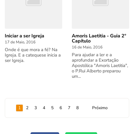
Iniciar a ser Igreja
Amoris Laetitia - Guia 2º
Capítulo
17 de Maio, 2016
16 de Maio, 2016
Onde é que mora a fé? Na
Para ajudar a ler e a
Igreja. E a catequese inicia a
aprofundar a Exortação
ser Igreja.
Apostólica "Amoris Laetitia",
o P.Rui Alberto preparou
um...
1
2
3
4
5
6
7
8
Próximo