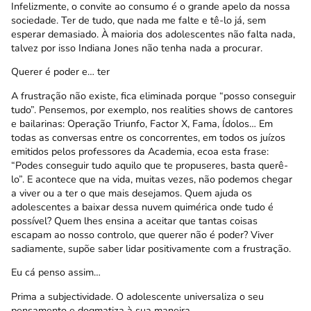
Infelizmente, o convite ao consumo é o grande apelo da nossa
sociedade. Ter de tudo, que nada me falte e tê-lo já, sem
esperar demasiado. À maioria dos adolescentes não falta nada,
talvez por isso Indiana Jones não tenha nada a procurar.
Querer é poder e… ter
A frustração não existe, fica eliminada porque “posso conseguir
tudo”. Pensemos, por exemplo, nos realities shows de cantores
e bailarinas: Operação Triunfo, Factor X, Fama, Ídolos… Em
todas as conversas entre os concorrentes, em todos os juízos
emitidos pelos professores da Academia, ecoa esta frase:
“Podes conseguir tudo aquilo que te propuseres, basta querê-
lo”. E acontece que na vida, muitas vezes, não podemos chegar
a viver ou a ter o que mais desejamos. Quem ajuda os
adolescentes a baixar dessa nuvem quimérica onde tudo é
possível? Quem lhes ensina a aceitar que tantas coisas
escapam ao nosso controlo, que querer não é poder? Viver
sadiamente, supõe saber lidar positivamente com a frustração.
Eu cá penso assim…
Prima a subjectividade. O adolescente universaliza o seu
pensamento e dogmatiza à sua maneira.