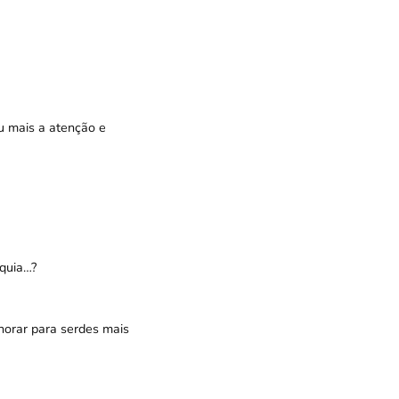
ou mais a atenção e
óquia…?
horar para serdes mais