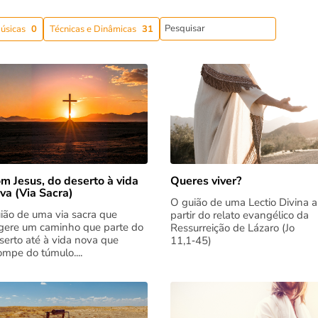
úsicas
0
Técnicas e Dinâmicas
31
m Jesus, do deserto à vida
Queres viver?
va (Via Sacra)
O guião de uma Lectio Divina a
ião de uma via sacra que
partir do relato evangélico da
gere um caminho que parte do
Ressurreição de Lázaro (Jo
serto até à vida nova que
11,1‑45)
rompe do túmulo....