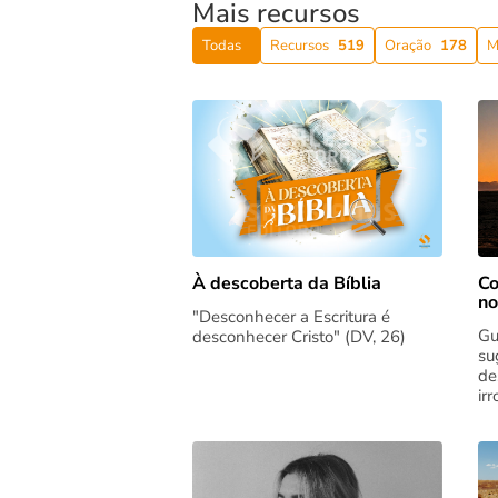
Mais recursos
Todas
Recursos
519
Oração
178
M
Co
À descoberta da Bíblia
no
"Desconhecer a Escritura é
Gu
desconhecer Cristo" (DV, 26)
su
de
ir