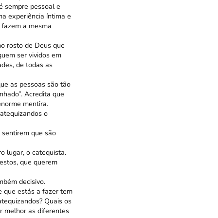
 é sempre pessoal e
a experiência íntima e
e fazem a mesma
 no rosto de Deus que
guem ser vividos em
ades, de todas as
que as pessoas são tão
anhado”. Acredita que
enorme mentira.
 catequizandos o
 sentirem que são
o lugar, o catequista.
gestos, que querem
mbém decisivo.
 que estás a fazer tem
catequizandos? Quais os
r melhor as diferentes