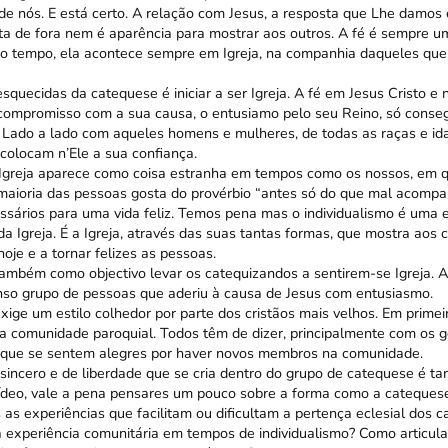
 de nós. E está certo. A relação com Jesus, a resposta que Lhe damos
ta de fora nem é aparência para mostrar aos outros. A fé é sempre um
o tempo, ela acontece sempre em Igreja, na companhia daqueles qu
quecidas da catequese é iniciar a ser Igreja. A fé em Jesus Cristo e
 compromisso com a sua causa, o entusiamo pelo seu Reino, só conse
 Lado a lado com aqueles homens e mulheres, de todas as raças e id
colocam n’Ele a sua confiança.
 Igreja aparece como coisa estranha em tempos como os nossos, em 
 a maioria das pessoas gosta do provérbio “antes só do que mal acomp
ssários para uma vida feliz. Temos pena mas o individualismo é uma 
a Igreja. É a Igreja, através das suas tantas formas, que mostra aos
oje e a tornar felizes as pessoas.
mbém como objectivo levar os catequizandos a sentirem-se Igreja. A
nso grupo de pessoas que aderiu à causa de Jesus com entusiasmo.
 exige um estilo colhedor por parte dos cristãos mais velhos. Em primeir
 comunidade paroquial. Todos têm de dizer, principalmente com os 
, que se sentem alegres por haver novos membros na comunidade.
sincero e de liberdade que se cria dentro do grupo de catequese é ta
ídeo, vale a pena pensares um pouco sobre a forma como a catequese
s as experiências que facilitam ou dificultam a pertença eclesial dos 
 experiência comunitária em tempos de individualismo? Como articula