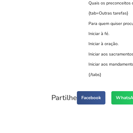
Quais os preconceitos q
{tab=Outras tarefas}
Para quem quiser procur
Iniciar à fé
.
Iniciar à oração
.
Iniciar aos sacramento
s
Iniciar aos mandament
{/tabs}
Partilhe
Facebook
WhatsA