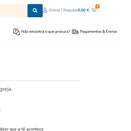
0
0,00
€
Entrar / Registar
Não encontra o que procura?
Pagamentos & Envios
greja.
.
izer que a fé acontece