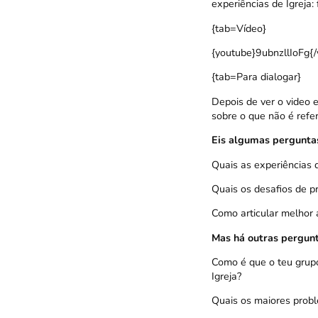
experiências de Igreja:
{tab=Vídeo}
{youtube}9ubnzllIoFg{/
{tab=Para dialogar}
Depois de ver o video 
sobre o que não é refer
Eis algumas perguntas
Quais as experiências q
Quais os desafios de p
Como articular melhor a
Mas há outras pergunt
Como é que o teu grupo
Igreja?
Quais os maiores prob