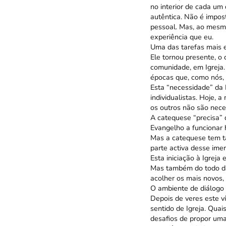
no interior de cada um
autêntica. Não é impos
pessoal. Mas, ao mesm
experiência que eu.
Uma das tarefas mais es
Ele tornou presente, o
comunidade, em Igreja.
épocas que, como nós, 
Esta “necessidade” da
individualistas. Hoje,
os outros não são nece
A catequese “precisa” d
Evangelho a funcionar h
Mas a catequese tem ta
parte activa desse ime
Esta iniciação à Igreja
Mas também do todo da
acolher os mais novos
O ambiente de diálogo 
Depois de veres este v
sentido de Igreja. Quai
desafios de propor uma