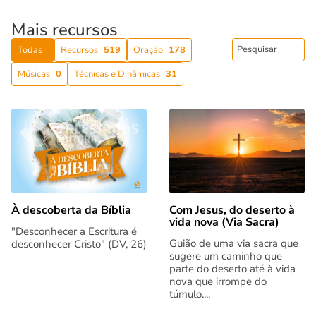
Mais recursos
Todas
Recursos
519
Oração
178
Músicas
0
Técnicas e Dinâmicas
31
Com Jesus, do deserto à
À descoberta da Bíblia
vida nova (Via Sacra)
"Desconhecer a Escritura é
Guião de uma via sacra que
desconhecer Cristo" (DV, 26)
sugere um caminho que
parte do deserto até à vida
nova que irrompe do
túmulo....