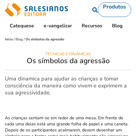
Produtos
Catequese
e-vangelizar
Recursos
Blog
L
Início
/
Blog
/
Os símbolos da agressão
TÉCNICAS E DINÂMICAS
Os símbolos da agressão
Uma dinamica para ajudar as crianças a tomar
consciência da maneira como vivem e exprimem a
sua agressividade.
As crianças sentam-se em redor de uma mesa. Em frente de
cada uma delas está uma grande folha de papel e uma caneta.
Depois de os participantes acalmarem, devem desenhar um
símbolo para a forma como mais habitualmente são agressivos.