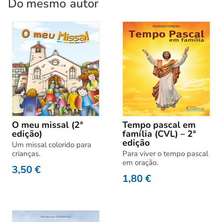
Do mesmo
autor
O meu missal (2ª
Tempo pascal em
edição)
família (CVL) – 2ª
edição
Um missal colorido para
crianças.
Para viver o tempo pascal
em oração.
3,50
€
1,80
€