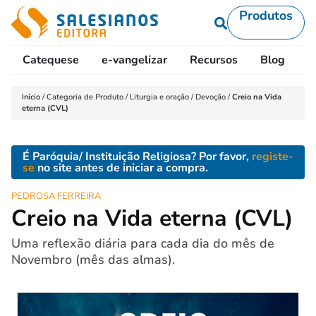
Produtos
Catequese
e-vangelizar
Recursos
Blog
L
Início
/
Categoria de Produto
/
Liturgia e oração
/
Devoção
/
Creio na Vida
eterna (CVL)
É Paróquia/ Instituição Religiosa? Por favor,
registe-
se
no site antes de iniciar a compra.
PEDROSA FERREIRA
Creio na Vida eterna (CVL)
Uma reflexão diária para cada dia do mês de
Novembro (mês das almas).