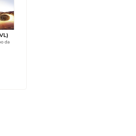
VL)
po da