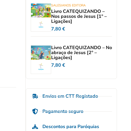
SALESIANOS EDITORA
Livro CATEQUIZANDO –
Nos passos de Jesus [1º –
Ligações]
7,80
€
Livro CATEQUIZANDO – No
abraço de Jesus [2º –
Ligações]
7,80
€
Envios em CTT Registado
Pagamento seguro
Descontos para Paróquias