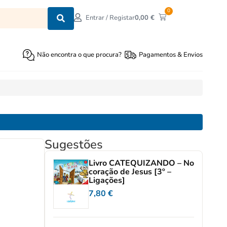
0
0,00
€
Entrar / Registar
Não encontra o que procura?
Pagamentos & Envios
Sugestões
Livro CATEQUIZANDO – No
coração de Jesus [3º –
Ligações]
7,80
€