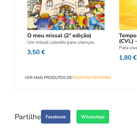
O meu missal (2ª edição)
Tempo 
(CVL) –
Um missal colorido para crianças.
Para viv
3,50
€
1,80
€
VER MAIS PRODUTOS DE
PEDROSA FERREIRA
Partilhe
Facebook
WhatsApp