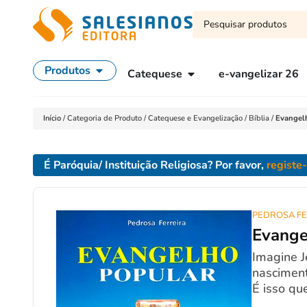
Produtos
Catequese
e-vangelizar 26
Início
/
Categoria de Produto
/
Catequese e Evangelização
/
Bíblia
/
Evangelh
É Paróquia/ Instituição Religiosa? Por favor,
registe
PEDROSA FE
Evange
Imagine J
nasciment
É isso que