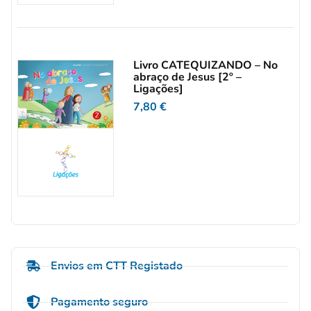
Livro CATEQUIZANDO – No
abraço de Jesus [2º –
Ligações]
7,80
€
Envios em CTT Registado
Pagamento seguro