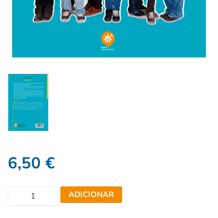
6,50
€
ADICIONAR