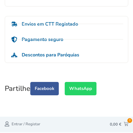
Envios em CTT Registado
Pagamento seguro
Descontos para Paróquias
Partilhe
Facebook
WhatsApp
0
Entrar / Registar
0,00
€