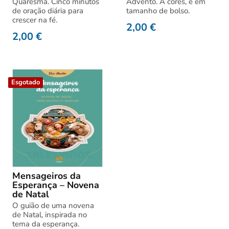
Quaresma. Cinco minutos
Advento. A cores, e em
de oração diária para
tamanho de bolso.
crescer na fé.
2,00
€
2,00
€
Esgotado
Mensageiros da
Esperança – Novena
de Natal
O guião de uma novena
de Natal, inspirada no
tema da esperança.