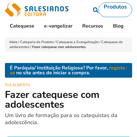
Produtos
Catequese
e-vangelizar
Recursos
Blog
L
Início
/
Categoria de Produto
/
Catequese e Evangelização
/
Catequese de
adolescentes
/
Fazer catequese com adolescentes
É Paróquia/ Instituição Religiosa? Por favor,
registe-
se
no site antes de iniciar a compra.
RUI ALBERTO
Fazer catequese com
adolescentes
Um livro de formação para os catequistas da
adolescência.