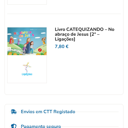
Livro CATEQUIZANDO – No
abraço de Jesus [2º –
Ligações]
7,80
€
Envios em CTT Registado
Pagamento seguro