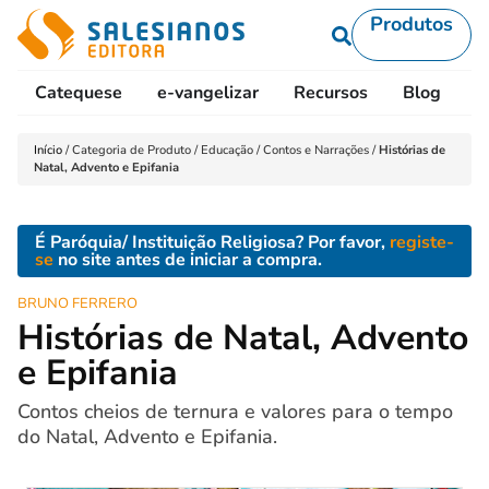
Produtos
Catequese
e-vangelizar
Recursos
Blog
L
Início
/
Categoria de Produto
/
Educação
/
Contos e Narrações
/
Histórias de
Natal, Advento e Epifania
É Paróquia/ Instituição Religiosa? Por favor,
registe-
se
no site antes de iniciar a compra.
BRUNO FERRERO
Histórias de Natal, Advento
e Epifania
Contos cheios de ternura e valores para o tempo
do Natal, Advento e Epifania.