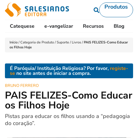
Produtos
Catequese
e-vangelizar
Recursos
Blog
L
Início
/
Categoria de Produto
/
Suporte
/
Livros
/
PAIS FELIZES-Como Educar
os Filhos Hoje
É Paróquia/ Instituição Religiosa? Por favor,
registe-
se
no site antes de iniciar a compra.
BRUNO FERRERO
PAIS FELIZES-Como Educar
os Filhos Hoje
Pistas para educar os filhos usando a “pedagogia
do coração”.