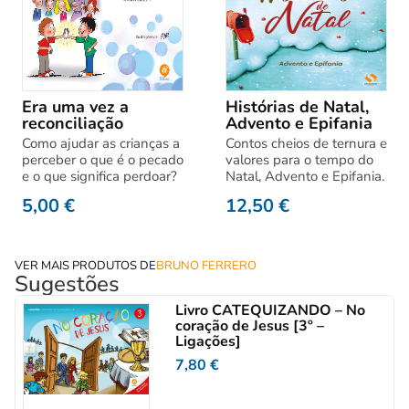
Era uma vez a
Histórias de Natal,
reconciliação
Advento e Epifania
Como ajudar as crianças a
Contos cheios de ternura e
perceber o que é o pecado
valores para o tempo do
e o que significa perdoar?
Natal, Advento e Epifania.
5,00
€
12,50
€
VER MAIS PRODUTOS DE
BRUNO FERRERO
Sugestões
Livro CATEQUIZANDO – No
coração de Jesus [3º –
Ligações]
7,80
€