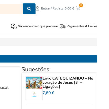
0
0,00
€
Entrar / Registar
Não encontra o que procura?
Pagamentos & Envios
Sugestões
Livro CATEQUIZANDO – No
coração de Jesus [3º –
Ligações]
ical
7,80
€