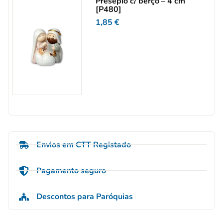
Presépio c/ berço – 4 cm
[P480]
1,85
€
Envios em CTT Registado
Pagamento seguro
Descontos para Paróquias