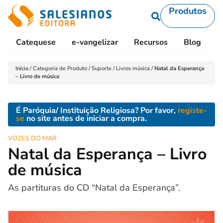
Produtos
Catequese
e-vangelizar
Recursos
Blog
L
Início
/
Categoria de Produto
/
Suporte
/
Livros música
/
Natal da Esperança
– Livro de música
É Paróquia/ Instituição Religiosa? Por favor,
registe-
se
no site antes de iniciar a compra.
VOZES DO MAR
Natal da Esperança – Livro
de música
As partituras do CD “Natal da Esperança”.