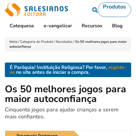
Produtos
Catequese
e-vangelizar
Recursos
Blog
L
Início
/
Categoria de Produto
/
Novidades
/
Os 50 melhores jogos para maior
autoconfiança
É Paróquia/ Instituição Religiosa? Por favor,
registe-
se
no site antes de iniciar a compra.
Os 50 melhores jogos para
maior autoconfiança
Cinquenta jogos para ajudar crianças a serem
mais confiantes.