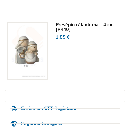
Presépio c/ lanterna – 4 cm
[P440]
1,85
€
Envios em CTT Registado
Pagamento seguro