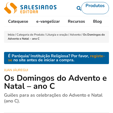
Produtos
Catequese
e-vangelizar
Recursos
Blog
L
Início
/
Categoria de Produto
/
Liturgia e oração
/
Advento
/
Os Domingos do
Advento e Natal – ano C
É Paróquia/ Instituição Religiosa? Por favor,
registe-
se
no site antes de iniciar a compra.
JUAN JÁUREGUI
Os Domingos do Advento e
Natal – ano C
Guiões para as celebrações do Advento e Natal
(ano C).