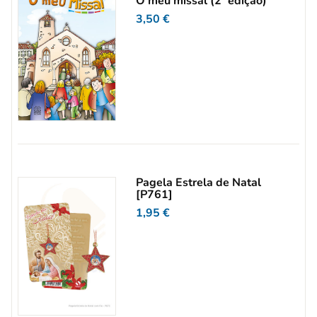
O meu missal (2ª edição)
3,50
€
Pagela Estrela de Natal
[P761]
1,95
€