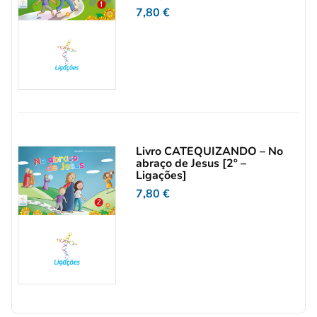
7,80
€
Livro CATEQUIZANDO – No
abraço de Jesus [2º –
Ligações]
7,80
€