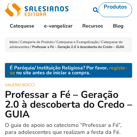
Produtos
Catequese
e-vangelizar
Recursos
Blog
L
Início
/
Categoria de Produto
/
Catequese e Evangelização
/
Catequese de
adolescentes
/
Professar a Fé – Geração 2.0 à descoberta do Credo – GUIA
É Paróquia/ Instituição Religiosa? Por favor,
registe-
se
no site antes de iniciar a compra.
VALERIO BOCCI
Professar a Fé – Geração
2.0 à descoberta do Credo –
GUIA
O guia de apoio ao catecismo “Professar a Fé”,
para adolescentes que realizam a festa da Fé.