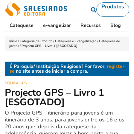
Produtos
Catequese
e-vangelizar
Recursos
Blog
L
Início
/
Categoria de Produto
/
Catequese e Evangelização
/
Catequese de
jovens
/
Projecto GPS – Livro 1 [ESGOTADO]
É Paróquia/ Instituição Religiosa? Por favor,
registe-
se
no site antes de iniciar a compra.
EQUIPA GPS
Projecto GPS – Livro 1
[ESGOTADO]
O Projecto GPS – itinerário para jovens é um
itinerário de 3 anos, para jovens entre os 16 e os
20 anos que, depois da catequese da
adolescência, querem levar a bom porto a sua