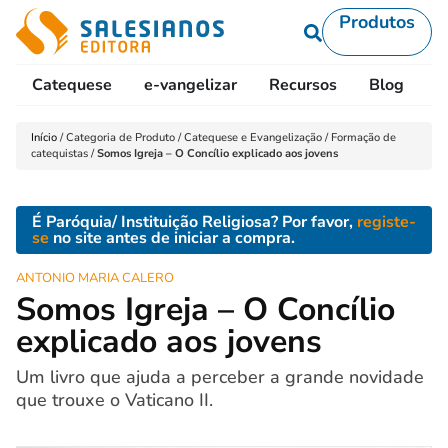
Produtos
Catequese
e-vangelizar
Recursos
Blog
L
Início
/
Categoria de Produto
/
Catequese e Evangelização
/
Formação de
catequistas
/
Somos Igreja – O Concílio explicado aos jovens
É Paróquia/ Instituição Religiosa? Por favor,
registe-
se
no site antes de iniciar a compra.
ANTONIO MARIA CALERO
Somos Igreja – O Concílio
explicado aos jovens
Um livro que ajuda a perceber a grande novidade
que trouxe o Vaticano II.