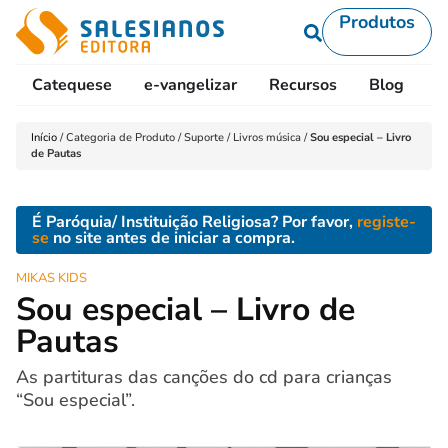
Produtos
Catequese
e-vangelizar
Recursos
Blog
L
Início
/
Categoria de Produto
/
Suporte
/
Livros música
/
Sou especial – Livro
de Pautas
É Paróquia/ Instituição Religiosa? Por favor,
registe-
se
no site antes de iniciar a compra.
MIKAS KIDS
Sou especial – Livro de
Pautas
As partituras das canções do cd para crianças
“Sou especial”.