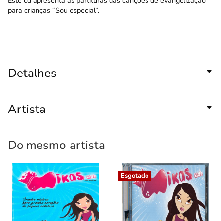
Este cd apresenta as partituras das canções de evangelização
para crianças “Sou especial”.
Detalhes
Artista
Do mesmo
artista
Esgotado