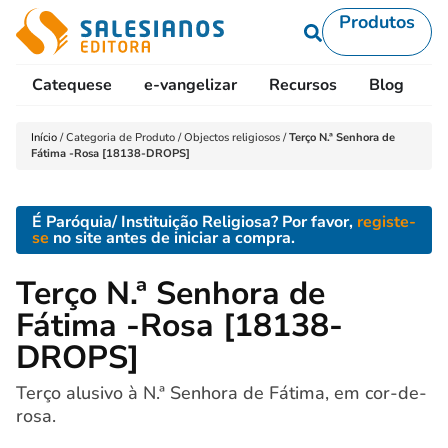
Produtos
Catequese
e-vangelizar
Recursos
Blog
L
Início
/
Categoria de Produto
/
Objectos religiosos
/
Terço N.ª Senhora de
Fátima -Rosa [18138-DROPS]
É Paróquia/ Instituição Religiosa? Por favor,
registe-
se
no site antes de iniciar a compra.
Terço N.ª Senhora de
Fátima -Rosa [18138-
DROPS]
Terço alusivo à N.ª Senhora de Fátima, em cor-de-
rosa.