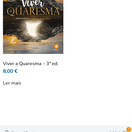
Viver a Quaresma – 3ª ed.
8,00
€
Ler mais
0