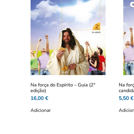
Na força do Espírito – Guia (2ª
Na for
edição)
candid
16,00
€
5,50
€
Adicionar
Adicio