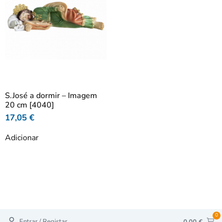
S.José a dormir – Imagem
20 cm [4040]
17,05
€
Adicionar
0
Entrar / Registar
0,00
€