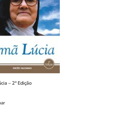
cia – 2ª Edição
nar